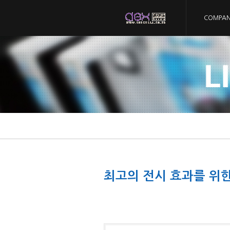
본
문
COMPA
바
로
가
기
최고의 전시 효과를 위한